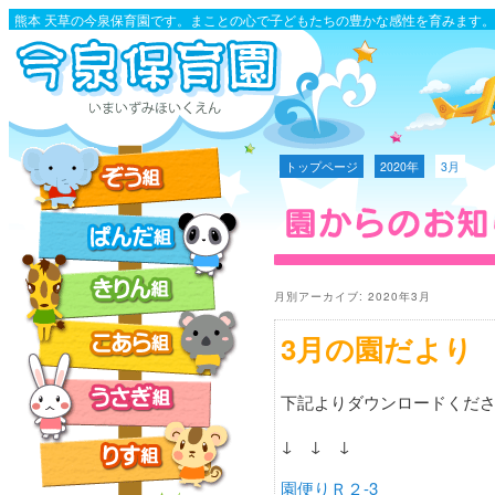
熊本 天草の今泉保育園です。まことの心で子どもたちの豊かな感性を育みます。
トップページ
2020年
3月
月別アーカイブ:
2020年3月
3月の園だより
下記よりダウンロードくだ
↓ ↓ ↓
園便りＲ２-3