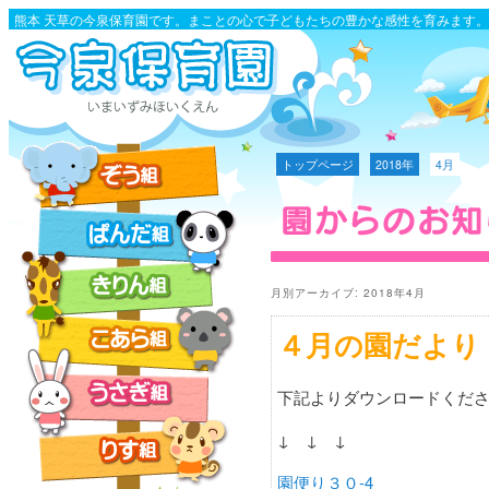
熊本 天草の今泉保育園です。まことの心で子どもたちの豊かな感性を育みます。
トップページ
2018年
4月
月別アーカイブ:
2018年4月
４月の園だより
下記よりダウンロードくだ
↓ ↓ ↓
園便り３０-4